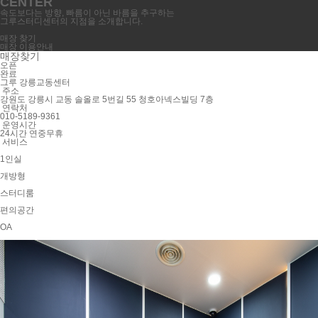
CENTER
속도보다는 방향, 빠름이 아닌 바름을 추구하는
그루스터디센터의 지점을 소개합니다.
매장 찾기
매장 이용안내
매장찾기
오픈
완료
그루 강릉교동센터
주소
강원도 강릉시 교동 솔올로 5번길 55 청호아넥스빌딩 7층
연락처
010-5189-9361
운영시간
24시간 연중무휴
서비스
1인실
개방형
스터디룸
편의공간
OA