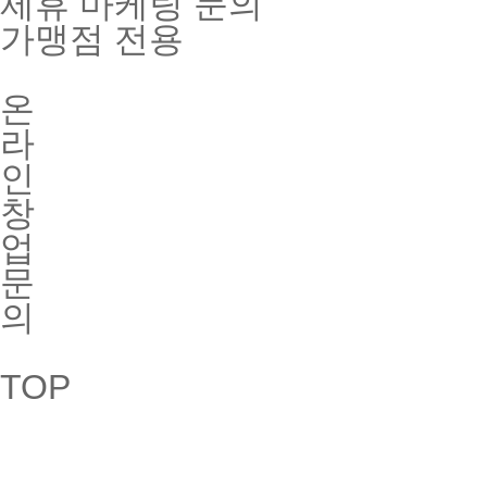
제휴 마케팅 문의
가맹점 전용
온
라
인
창
업
문
의
TOP