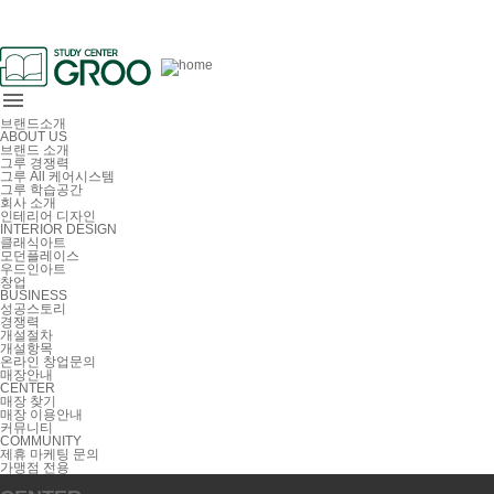

브랜드소개
ABOUT US
브랜드 소개
그루 경쟁력
그루 All 케어시스템
그루 학습공간
회사 소개
인테리어 디자인
INTERIOR DESIGN
클래식아트
모던플레이스
우드인아트
창업
BUSINESS
성공스토리
경쟁력
개설절차
개설항목
온라인 창업문의
매장안내
CENTER
매장 찾기
매장 이용안내
커뮤니티
COMMUNITY
제휴 마케팅 문의
가맹점 전용