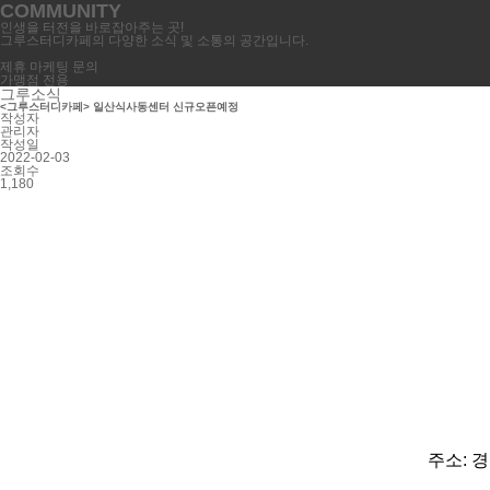
COMMUNITY
인생을 터전을 바로잡아주는 곳!
그루스터디카페의 다양한 소식 및 소통의 공간입니다.
제휴 마케팅 문의
가맹점 전용
그루소식
<그루스터디카페> 일산식사동센터 신규오픈예정
작성자
관리자
작성일
2022-02-03
조회수
1,180
주소:
경