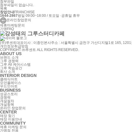
첨부파일
첨부파일이 없습니다.
목록
창업안내
FRANCHISE
1644-2867
평일 09:00~18:00 / 토요일 ·공휴일 휴무
온라인창업문의
제휴마케팅문의
가맹FAQ
(주)루센트
대표이사 : 이종민
본사주소 : 서울특별시 금천구 가산디지털1로 165, 120
개인정보취급방침
COPYRIGHT ㈜루센트 ALL RIGHTS RESERVED.
ABOUT US
브랜드 소개
그루 경쟁력
그루 All 케어시스템
그루 학습공간
회사 소개
INTERIOR DESIGN
클래식아트
모던플레이스
우드인아트
BUSINESS
성공스토리
경쟁력
개설절차
개설항목
온라인 창업문의
CENTER
매장 찾기
매장 이용안내
COMMUNITY
제휴 마케팅 문의
가맹점 전용