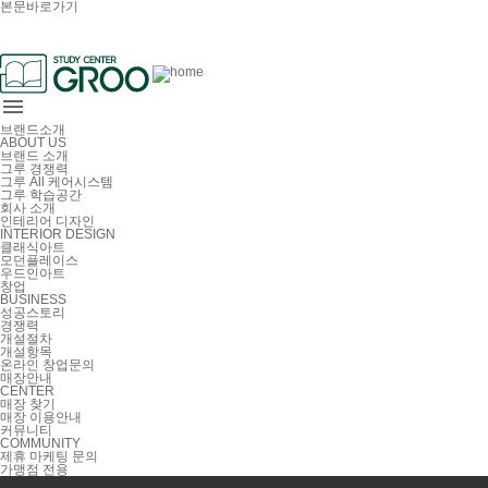
본문바로가기

브랜드소개
ABOUT US
브랜드 소개
그루 경쟁력
그루 All 케어시스템
그루 학습공간
회사 소개
인테리어 디자인
INTERIOR DESIGN
클래식아트
모던플레이스
우드인아트
창업
BUSINESS
성공스토리
경쟁력
개설절차
개설항목
온라인 창업문의
매장안내
CENTER
매장 찾기
매장 이용안내
커뮤니티
COMMUNITY
제휴 마케팅 문의
가맹점 전용