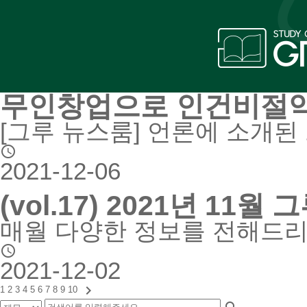
무인창업으로 인건비절약
[그루 뉴스룸] 언론에 소개

2021-12-06
(vol.17) 2021년 11월
매월 다양한 정보를 전해드리

2021-12-02

1
2
3
4
5
6
7
8
9
10